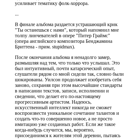
усиливает тематику фолк-хоррора.
...
В финале альбома раздается устрашающий крик
"Ты останешься с нами", который напомнил мне
толпу линчевателей в опере "Питер Граймс"
(опера английского композитора Бенджамина
Бриттена - прим. stupidmax).
После окончания альбома я ненадолго замер,
размышляя над тем, что только что услышал. Это
был интуитивный, почти катарсический опыт,
слушатели рядом со мной сидели так, словно были
шокированы. Уилсон продолжает изобретать себя
заново, сохраняя при этом высочайшие стандарты
в написании текстов, записи, исполнении и
сведении, что делает его по-настоящему
прогрессивным артистом. Надеюсь,
искусственный интеллект никогда не сможет
воспроизвести уникальное сочетание талантов и
создать что-то совершенно новое, а не просто
имитацию уже созданных работ. Если же такое
когда-нибудь случится, мы, вероятно,
присоединимся к жителям этой деревни, пытаясь