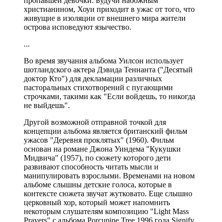
пропавшей девочки. Будучи набожным
христианином, Хоуи приходит в ужас от того, что
живущие в изоляции от внешнего мира жители
острова исповедуют язычество.
...
Во время звучания альбома Уилсон использует
шотландского актера Дэвида Теннанта ("Десятый
доктор Кто") для декламации различных
пасторальных стихотворений с пугающими
строчками, такими как "Если войдешь, то никогда
не выйдешь".
Другой возможной отправной точкой для
концепции альбома является британский фильм
ужасов "Деревня проклятых" (1960). Фильм
основан на романе Джона Уиндема "Кукушки
Мидвича" (1957), по сюжету которого дети
развивают способность читать мысли и
манипулировать взрослыми. Временами на новом
альбоме слышны детские голоса, которые в
контексте сюжета звучат жутковато. Еще слышно
церковный хор, который может напомнить
некоторым слушателям композицию "Light Mass
Prayers" с альбома Porcupine Tree 1996 года Signify