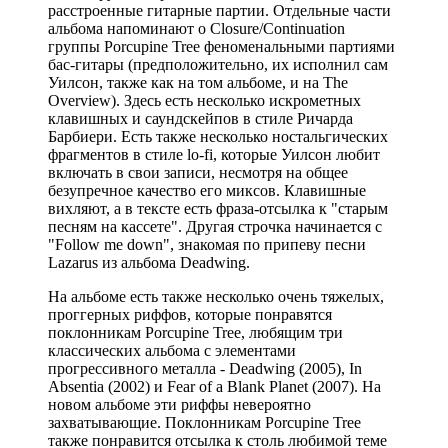
расстроенные гитарные партии. Отдельные части
альбома напоминают о Closure/Continuation
группы Porcupine Tree феноменальными партиями
бас-гитары (предположительно, их исполнил сам
Уилсон, также как на том альбоме, и на The
Overview). Здесь есть несколько искрометных
клавишных и саундскейпов в стиле Ричарда
Барбиери. Есть также несколько ностальгических
фрагментов в стиле lo-fi, которые Уилсон любит
включать в свои записи, несмотря на общее
безупречное качество его миксов. Клавишные
вихляют, а в тексте есть фраза-отсылка к "старым
песням на кассете". Другая строчка начинается с
"Follow me down", знакомая по припеву песни
Lazarus из альбома Deadwing.
На альбоме есть также несколько очень тяжелых,
проггерных риффов, которые понравятся
поклонникам Porcupine Tree, любящим три
классических альбома с элементами
прогрессивного металла - Deadwing (2005), In
Absentia (2002) и Fear of a Blank Planet (2007). На
новом альбоме эти риффы невероятно
захватывающие. Поклонникам Porcupine Tree
также понравится отсылка к столь любимой теме