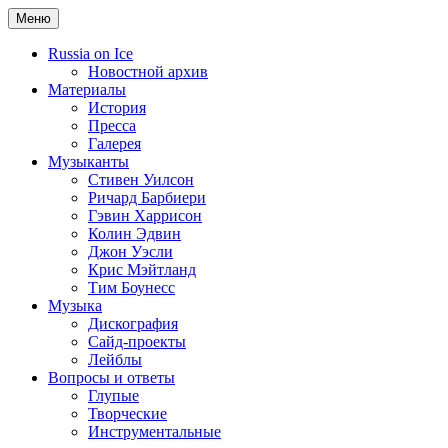
Меню
Russia on Ice
Новостной архив
Материалы
История
Пресса
Галерея
Музыканты
Стивен Уилсон
Ричард Барбиери
Гэвин Харрисон
Колин Эдвин
Джон Уэсли
Крис Мэйтланд
Тим Боунесс
Музыка
Дискография
Сайд-проекты
Лейблы
Вопросы и ответы
Глупые
Творческие
Инструментальные