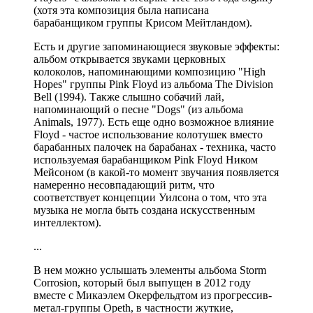
(хотя эта композиция была написана
барабанщиком группы Крисом Мейтландом).
Есть и другие запоминающиеся звуковые эффекты:
альбом открывается звуками церковных
колоколов, напоминающими композицию "High
Hopes" группы Pink Floyd из альбома The Division
Bell (1994). Также слышно собачий лай,
напоминающий о песне "Dogs" (из альбома
Animals, 1977). Есть еще одно возможное влияние
Floyd - частое использование колотушек вместо
барабанных палочек на барабанах - техника, часто
используемая барабанщиком Pink Floyd Ником
Мейсоном (в какой-то момент звучания появляется
намеренно несовпадающий ритм, что
соответствует концепции Уилсона о том, что эта
музыка не могла быть создана искусственным
интеллектом).
...
В нем можно услышать элементы альбома Storm
Corrosion, который был выпущен в 2012 году
вместе с Микаэлем Окерфельдтом из прогрессив-
метал-группы Opeth, в частности жуткие,