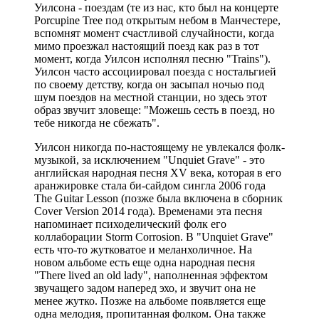
Уилсона - поездам (те из нас, кто был на концерте
Porcupine Tree под открытым небом в Манчестере,
вспомнят момент счастливой случайности, когда
мимо проезжал настоящий поезд как раз в тот
момент, когда Уилсон исполнял песню "Trains").
Уилсон часто ассоциировал поезда с ностальгией
по своему детству, когда он засыпал ночью под
шум поездов на местной станции, но здесь этот
образ звучит зловеще: "Можешь сесть в поезд, но
тебе никогда не сбежать".
Уилсон никогда по-настоящему не увлекался фолк-
музыкой, за исключением "Unquiet Grave" - это
английская народная песня XV века, которая в его
аранжировке стала би-сайдом сингла 2006 года
The Guitar Lesson (позже была включена в сборник
Cover Version 2014 года). Временами эта песня
напоминает психоделический фолк его
коллаборации Storm Corrosion. В "Unquiet Grave"
есть что-то жутковатое и меланхоличное. На
новом альбоме есть еще одна народная песня
"There lived an old lady", наполненная эффектом
звучащего задом наперед эхо, и звучит она не
менее жутко. Позже на альбоме появляется еще
одна мелодия, пропитанная фолком. Она также