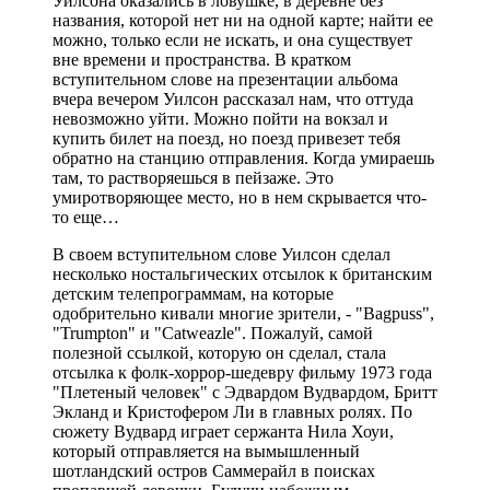
Уилсона оказались в ловушке, в деревне без
названия, которой нет ни на одной карте; найти ее
можно, только если не искать, и она существует
вне времени и пространства. В кратком
вступительном слове на презентации альбома
вчера вечером Уилсон рассказал нам, что оттуда
невозможно уйти. Можно пойти на вокзал и
купить билет на поезд, но поезд привезет тебя
обратно на станцию отправления. Когда умираешь
там, то растворяешься в пейзаже. Это
умиротворяющее место, но в нем скрывается что-
то еще…
В своем вступительном слове Уилсон сделал
несколько ностальгических отсылок к британским
детским телепрограммам, на которые
одобрительно кивали многие зрители, - "Bagpuss",
"Trumpton" и "Catweazle". Пожалуй, самой
полезной ссылкой, которую он сделал, стала
отсылка к фолк-хоррор-шедевру фильму 1973 года
"Плетеный человек" с Эдвардом Вудвардом, Бритт
Экланд и Кристофером Ли в главных ролях. По
сюжету Вудвард играет сержанта Нила Хоуи,
который отправляется на вымышленный
шотландский остров Саммерайл в поисках